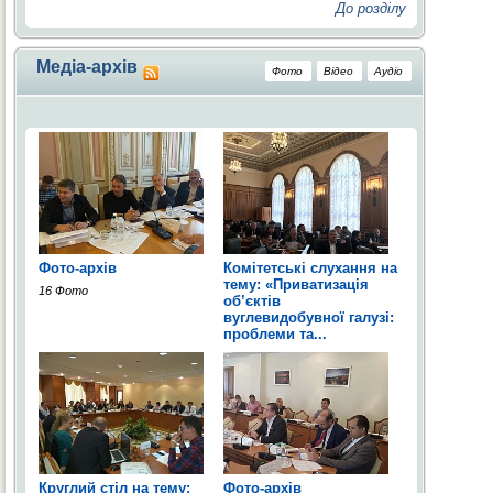
До розділу
Медіа-архів
Фото
Відео
Аудіо
Фото-архів
Комітетські слухання на
тему: «Приватизація
16 Фото
об’єктів
вуглевидобувної галузі:
проблеми та...
2 Фото
Круглий стіл на тему:
Фото-архів