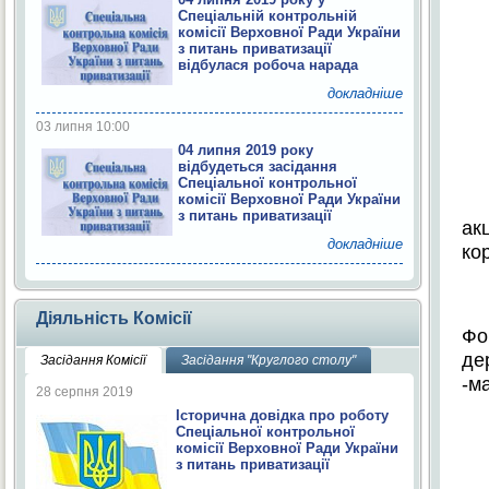
Спеціальній контрольній
комісії Верховної Ради України
з питань приватизації
відбулася робоча нарада
докладніше
03 липня 10:00
04 липня 2019 року
відбудеться засідання
Спеціальної контрольної
комісії Верховної Ради України
з питань приватизації
ак
докладніше
ко
Діяльність Комісії
Фо
де
Засідання Комісії
Засідання "Круглого столу"
-м
28 серпня 2019
Історична довідка про роботу
Спеціальної контрольної
комісії Верховної Ради України
з питань приватизації