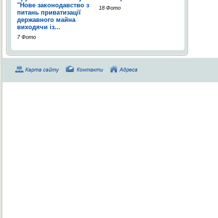
"Нове законодавство з
18 Фото
питань приватизації
державного майна
виходячи із...
7 Фото