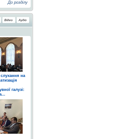
До розділу
Відео
Аудіо
 слухання на
атизація
вної галузі:
...