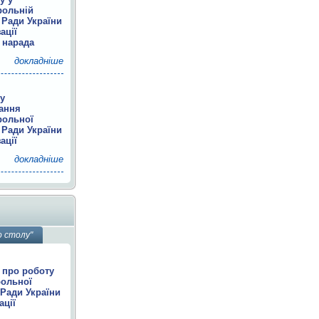
рольній
 Ради України
ації
 нарада
докладніше
ку
дання
рольної
 Ради України
ації
докладніше
о столу"
 про роботу
рольної
 Ради України
ації