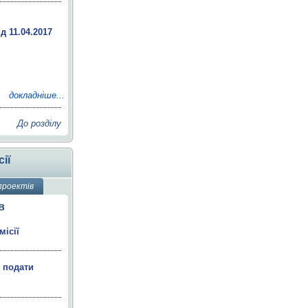
д 11.04.2017
докладніше...
До розділу
ії
проектів
в
ісії
є подати