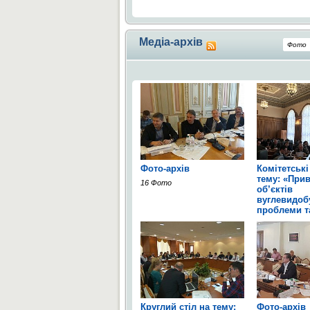
Медіа-архів
Фото
Фото-архів
Комітетські
тему: «Прив
16 Фото
об’єктів
вуглевидобу
проблеми та
2 Фото
Круглий стіл на тему:
Фото-архів