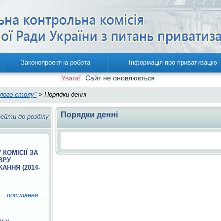
Законопроектна робота
Інформація про приватизацію
Увага!
Cайт не оновлюється
глого столу"
> Порядки денні
Порядки денні
ейти до розділу
 КОМІСІЇ ЗА
ВРУ
АННЯ (2014-
посилання...
у у