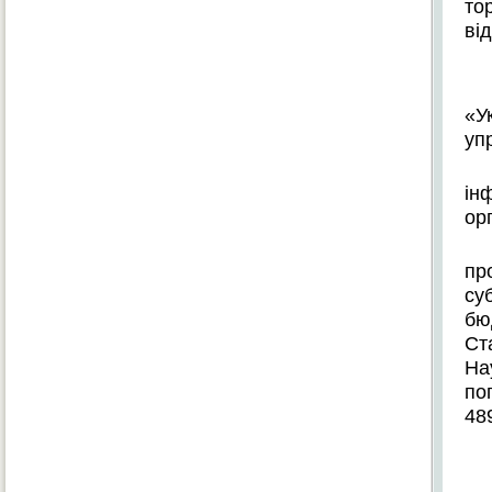
то
ві
«У
уп
ін
ор
пр
су
б
Ст
На
по
48