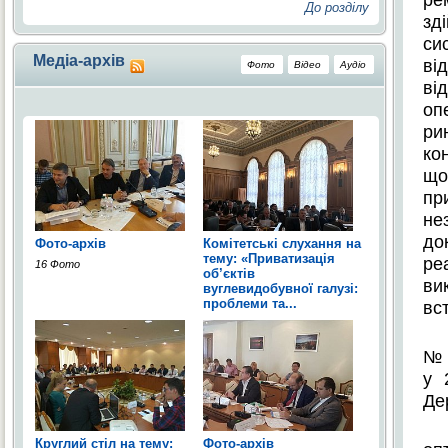
До розділу
зд
си
Медіа-архів
ві
Фото
Відео
Аудіо
ві
оп
ри
ко
що
пр
не
до
Фото-архів
Комітетські слухання на
тему: «Приватизація
р
16 Фото
об’єктів
ви
вуглевидобувної галузі:
проблеми та...
вс
2 Фото
№ 
у 
Де
Круглий стіл на тему:
Фото-архів