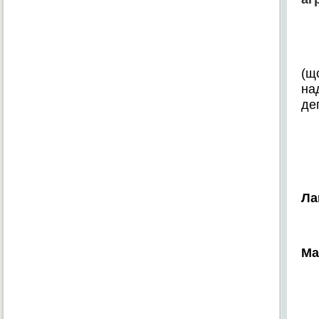
(
щ
на
де
Ла
Ма