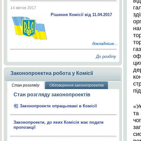
ві
га
14 квітня 2017
зд
Рішення Комісії від 11.04.2017
ор
на
то
то
докладніше...
га
оф
До розділу
ци
де
Законопроектна робота у Комісії
ко
ст
Стан розгляду
Обговорення законопроектів
пі
Стан розгляду законопроектів
«У
Законопроекти опрацьовані в Комісії
та
чо
Законопроекти, до яких Комісія має подати
за
пропозиції
си
ре