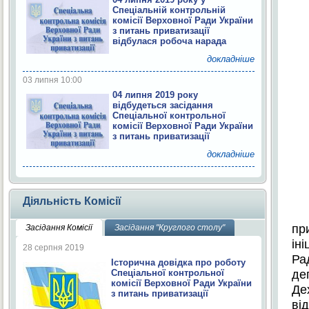
Спеціальній контрольній
комісії Верховної Ради України
з питань приватизації
відбулася робоча нарада
докладніше
03 липня 10:00
04 липня 2019 року
відбудеться засідання
Спеціальної контрольної
комісії Верховної Ради України
з питань приватизації
докладніше
Діяльність Комісії
пр
Засідання Комісії
Засідання "Круглого столу"
ін
28 серпня 2019
Ра
Історична довідка про роботу
Спеціальної контрольної
де
комісії Верховної Ради України
Де
з питань приватизації
ві