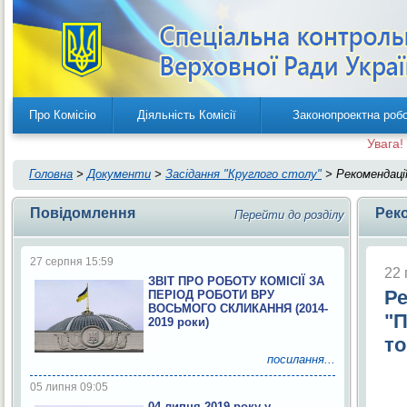
Про Комісію
Діяльність Комісії
Законопроектна роб
Увага!
Головна
>
Документи
>
Засідання "Круглого столу"
> Рекомендації
Повідомлення
Реко
Перейти до розділу
27 серпня 15:59
22 
ЗВІТ ПРО РОБОТУ КОМІСІЇ ЗА
Ре
ПЕРІОД РОБОТИ ВРУ
ВОСЬМОГО СКЛИКАННЯ (2014-
"П
2019 роки)
то
посилання...
05 липня 09:05
04 липня 2019 року у