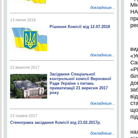
Мі
докладніше...
НА
пр
13 липня 2018
ре
Рішення Комісії від 12.07.2018
ви
«У
докладніше...
С
22 вересня 2017
«
Р
Засідання Спеціальної
б
і
контрольної комісії Верховної
до
Ради України з питань
приватизації 21 вересня 2017
за
року
ві
ст
докладніше...
що
під
23 травня 2017
Стенограма засідання Комісії від 23.02.2017р.
на
докладніше...