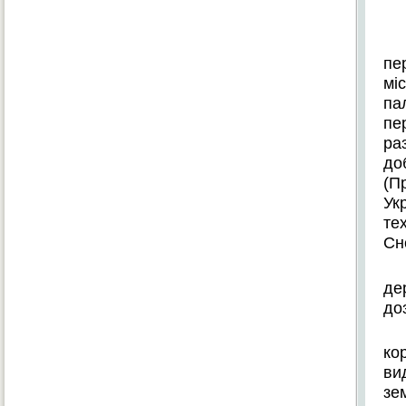
пе
мі
па
пе
ра
до
(П
Ук
те
Сн
де
до
ко
ви
зе