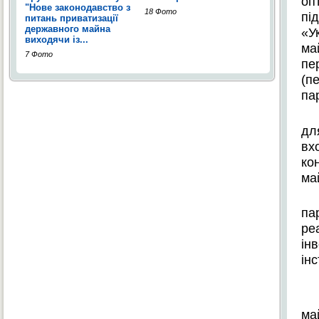
оп
"Нове законодавство з
18 Фото
пі
питань приватизації
державного майна
«У
виходячи із...
м
7 Фото
пе
(
п
па
д
вх
к
о
ма
па
реа
ін
інс
ма