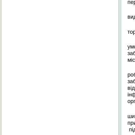
пе
ви
то
ум
за
мі
ро
за
ві
ін
ор
ши
пр
пі