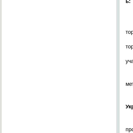
ь:
то
то
уч
ме
Ук
пр