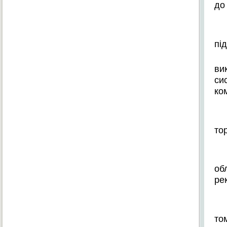
до
пі
ви
си
ко
то
об
рек
т