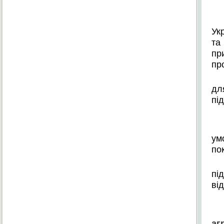
Ук
та
пр
пр
дл
пі
ум
по
пі
від
аг