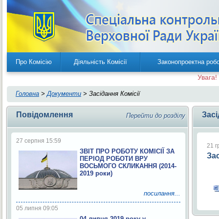
Про Комісію
Діяльність Комісії
Законопроектна роб
Увага!
Головна
>
Документи
> Засідання Комісії
Повідомлення
Засі
Перейти до розділу
27 серпня 15:59
21 г
ЗВІТ ПРО РОБОТУ КОМІСІЇ ЗА
Зас
ПЕРІОД РОБОТИ ВРУ
ВОСЬМОГО СКЛИКАННЯ (2014-
2019 роки)
посилання...
05 липня 09:05
04 липня 2019 року у