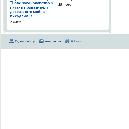
"Нове законодавство з
18 Фото
питань приватизації
державного майна
виходячи із...
7 Фото