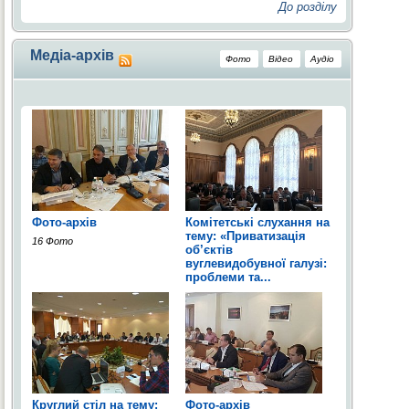
До розділу
Медіа-архів
Фото
Відео
Аудіо
Фото-архів
Комітетські слухання на
тему: «Приватизація
16 Фото
об’єктів
вуглевидобувної галузі:
проблеми та...
2 Фото
Круглий стіл на тему:
Фото-архів