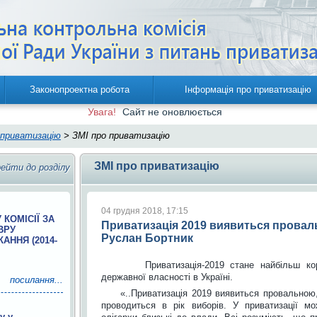
Законопроектна робота
Інформація про приватизацію
Увага!
Cайт не оновлюється
 приватизацію
> ЗМІ про приватизацію
ЗМІ про приватизацію
ейти до розділу
04 грудня 2018, 17:15
 КОМІСІЇ ЗА
Приватизація 2019 виявиться провальн
ВРУ
Руслан Бортник
АННЯ (2014-
Приватизація-2019 стане найбільш кору
державної власності в Україні.
посилання...
«..Приватизація 2019 виявиться провальною,
проводиться в рік виборів. У приватизації мо
у у