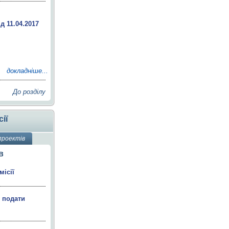
д 11.04.2017
докладніше...
До розділу
ії
проектів
в
ісії
є подати