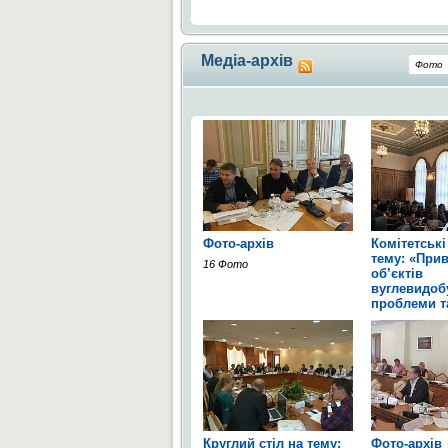
Медіа-архів
Фото
Фото-архів
Комітетські
тему: «Прив
16 Фото
об’єктів
вуглевидобу
проблеми та
2 Фото
Круглий стіл на тему:
Фото-архів