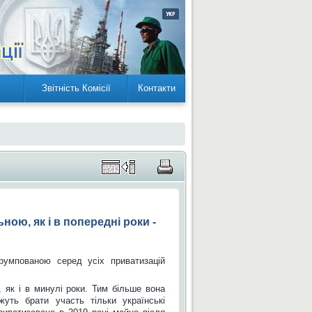
Звітність Комісії
Контакти
ою, як і в попередні роки -
мпованою серед усіх приватизацій
 як і в минулі роки. Тим більше вона
жуть брати участь тільки українські