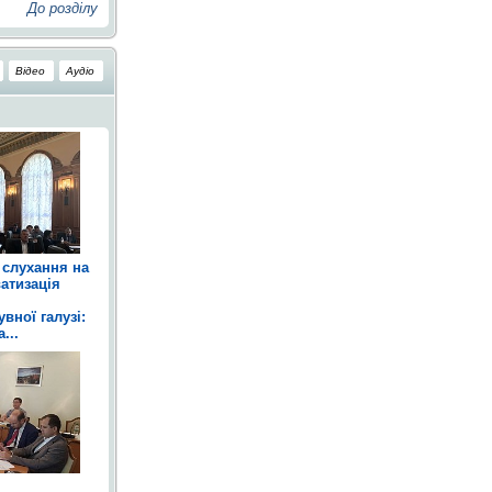
До розділу
Відео
Аудіо
 слухання на
атизація
вної галузі:
...