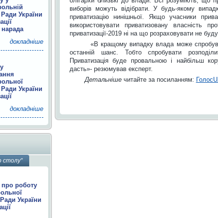
олігархи близькі до влади. Всі розуміють, що п
рольній
виборів можуть відібрати. У будь-якому випа
 Ради України
приватизацію нинішньої. Якщо учасники прива
ації
використовувати приватизовану власність про
 нарада
приватизації-2019 ні на що розраховувати не буд
докладніше
«В кращому випадку влада може спробуват
останній шанс. Тобто спробувати розподіл
Приватизація буде провальною і найбільш кор
ку
дасть»- резюмував експерт.
дання
Детальніше
читайте за посиланням:
Голос
рольної
 Ради України
ації
докладніше
о столу"
 про роботу
рольної
 Ради України
ації