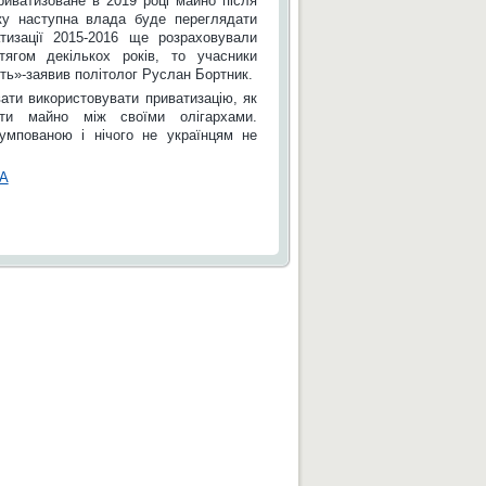
риватизоване в 2019 році майно після
дку наступна влада буде переглядати
тизації 2015-2016 ще розраховували
тягом декількох років, то учасники
уть»-заявив політолог Руслан Бортник.
и використовувати приватизацію, як
ити майно між своїми олігархами.
умпованою і нічого не українцям не
UA